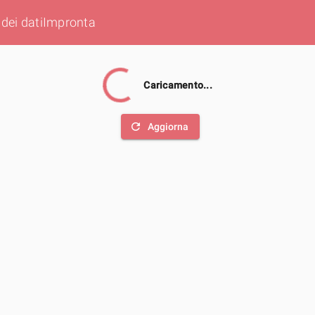
dei dati
Impronta
Caricamento...
refresh
Aggiorna