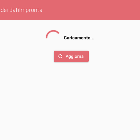
dei dati
Impronta
Caricamento...
refresh
Aggiorna