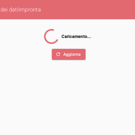
dei dati
Impronta
Caricamento...
refresh
Aggiorna