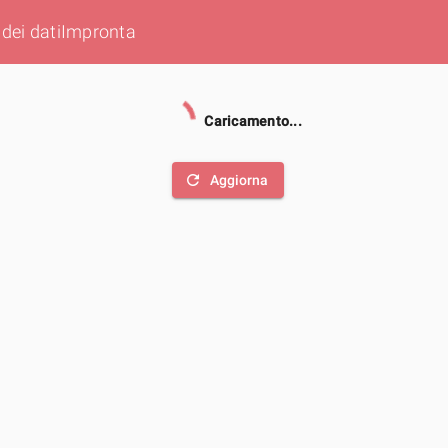
dei dati
Impronta
Caricamento...
refresh
Aggiorna