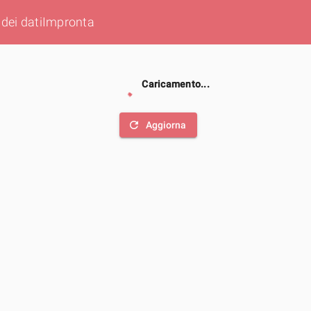
dei dati
Impronta
Caricamento...
refresh
Aggiorna