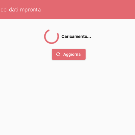
dei dati
Impronta
Caricamento...
refresh
Aggiorna