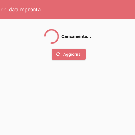
dei dati
Impronta
Caricamento...
refresh
Aggiorna