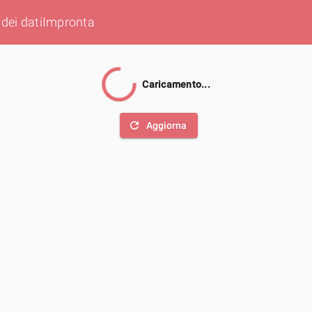
dei dati
Impronta
Caricamento...
refresh
Aggiorna