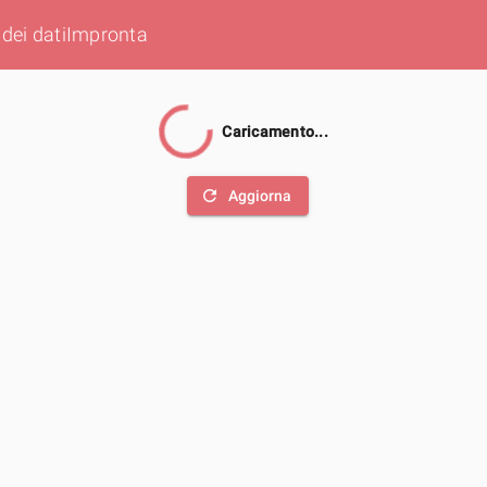
dei dati
Impronta
Caricamento...
refresh
Aggiorna