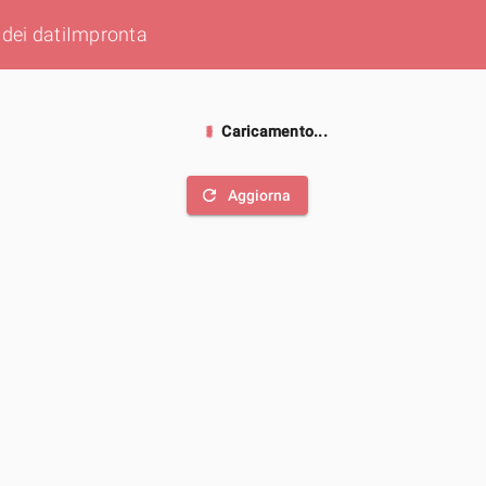
dei dati
Impronta
Caricamento...
refresh
Aggiorna