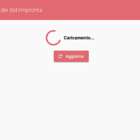
dei dati
Impronta
Caricamento...
refresh
Aggiorna