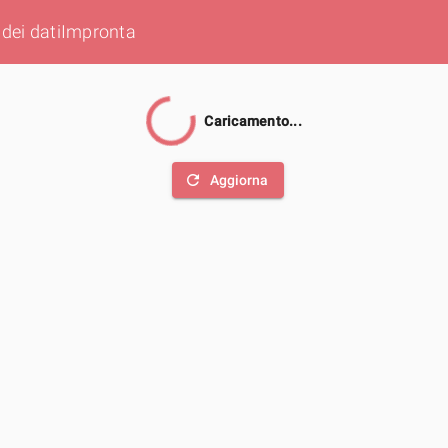
dei dati
Impronta
Caricamento...
refresh
Aggiorna