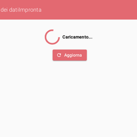
dei dati
Impronta
Caricamento...
refresh
Aggiorna