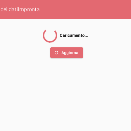
dei dati
Impronta
Caricamento...
refresh
Aggiorna