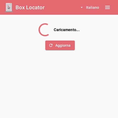
Box Locator
menu
arrow_drop_down
Italiano
Caricamento...
refresh
Aggiorna