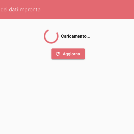
dei dati
Impronta
Caricamento...
refresh
Aggiorna