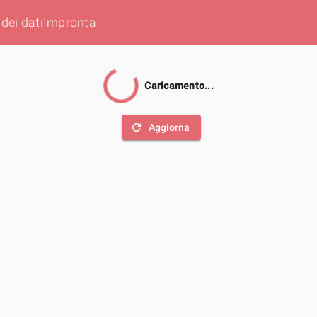
dei dati
Impronta
Caricamento...
refresh
Aggiorna