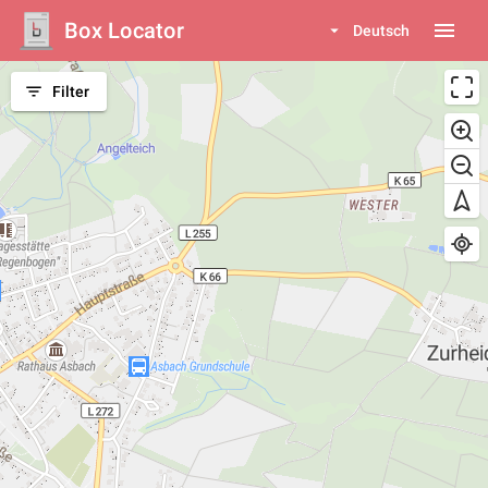
Box Locator
menu
arrow_drop_down
Deutsch
filter_list
Filter