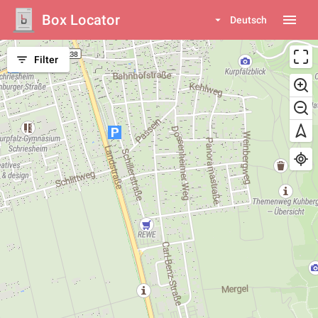
Box Locator
menu
arrow_drop_down
Deutsch
filter_list
Filter