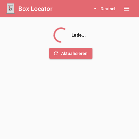
Box Locator
menu
arrow_drop_down
Deutsch
Lade...
refresh
Aktualisieren