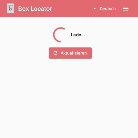
Box Locator
menu
arrow_drop_down
Deutsch
Lade...
refresh
Aktualisieren