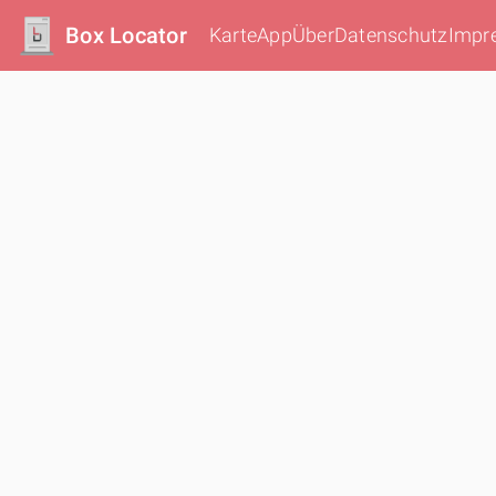
Box Locator
Karte
App
Über
Datenschutz
Impr