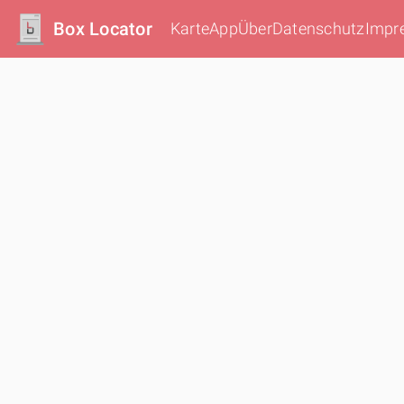
Box Locator
Karte
App
Über
Datenschutz
Impr