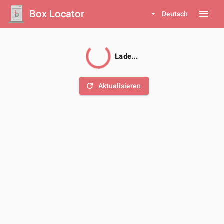
Box Locator
menu
arrow_drop_down
Deutsch
Lade...
refresh
Aktualisieren