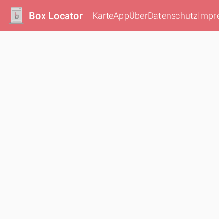
Box Locator
Karte
App
Über
Datenschutz
Impr