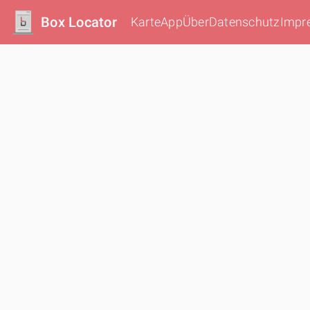
Box Locator
Karte
App
Über
Datenschutz
Impr