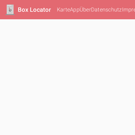
Box Locator
Karte
App
Über
Datenschutz
Impr