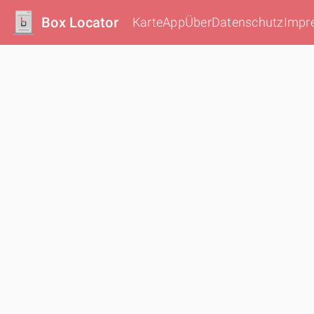
Box Locator
Karte
App
Über
Datenschutz
Impr