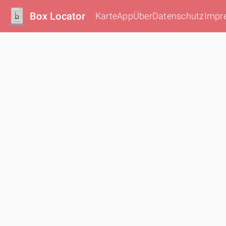
Box Locator
Karte
App
Über
Datenschutz
Impr