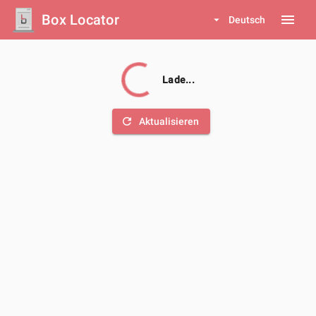
Box Locator
menu
arrow_drop_down
Deutsch
Lade...
refresh
Aktualisieren