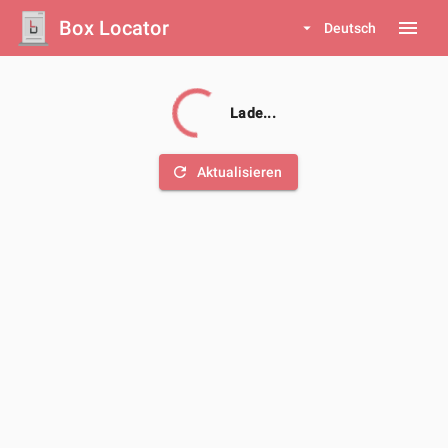
Box Locator
menu
arrow_drop_down
Deutsch
Lade...
refresh
Aktualisieren